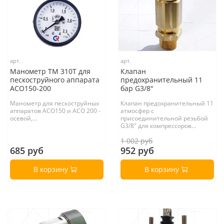
арт.
арт.
Манометр ТМ 310Т для
Клапан
пескоструйного аппарата
предохранительный 11
АСО150-200
бар G3/8"
Манометр для пескоструйных
Клапан предохранительный 11
аппаратов АСО150 и АСО 200 -
атмосфер с
осевой,...
присоединительной резьбой
G3/8" для компрессоров...
1 002 руб
685 руб
952 руб
В корзину
В корзину