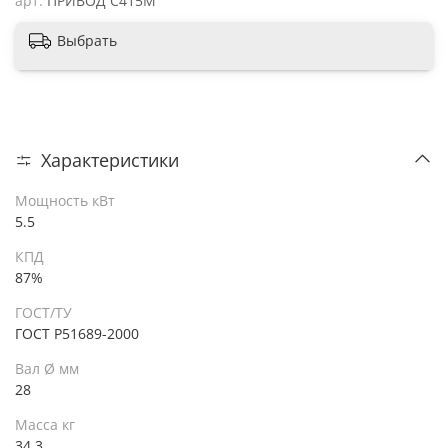
арт.
ПРИВОД С415М
Выбрать
Характеристики
Мощность кВт
5.5
КПД
87%
ГОСТ/ТУ
ГОСТ Р51689-2000
Вал Ø мм
28
Масса кг
34.3