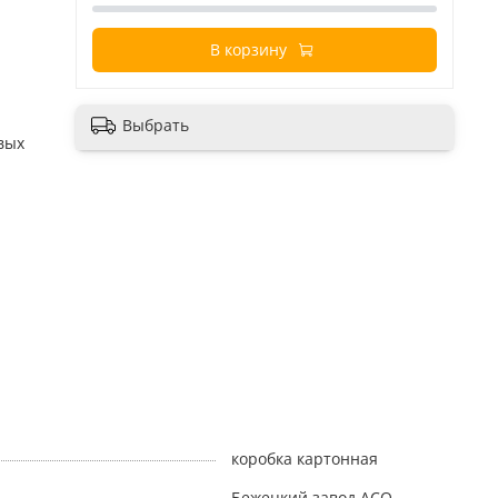
В корзину
Выбрать
вых
коробка картонная
Бежецкий завод АСО