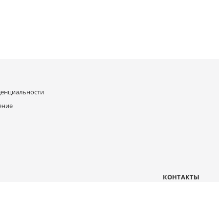
денциальности
ение
КОНТАКТЫ
Москва, 2-й проезд Перова поля, д 5
mail@b-compressor.ru