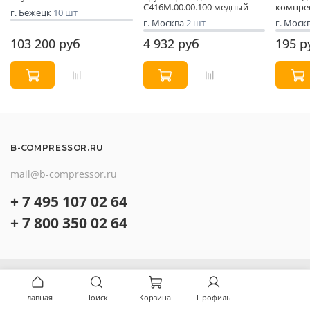
С416М.00.00.100 медный
компре
г. Бежецк
10 шт
г. Москва
2 шт
г. Моск
103 200 руб
4 932 руб
195 р
B-COMPRESSOR.RU
mail@b-compressor.ru
+ 7 495 107 02 64
+ 7 800 350 02 64
О компании
Контакты
Главная
Поиск
Корзина
Профиль