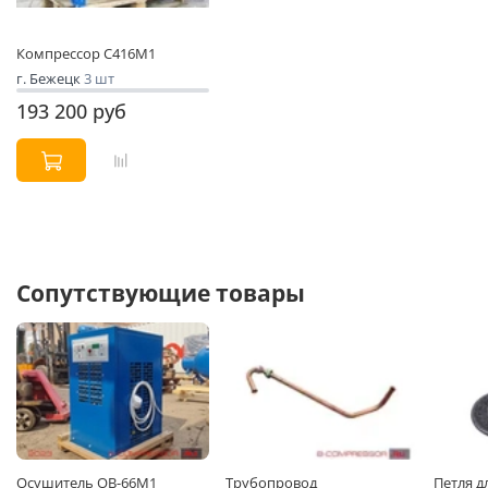
Компрессор С416М1
г. Бежецк
3 шт
193 200 руб
Сопутствующие товары
Осушитель ОВ-66М1
Трубопровод
Петля д