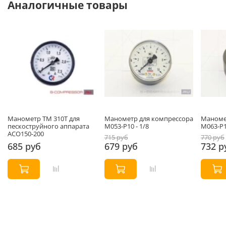
Аналогичные товары
Манометр ТМ 310Т для
Манометр для компрессора
Маноме
пескоструйного аппарата
М053-P10 - 1/8
М063-P1
АСО150-200
715 руб
770 руб
685 руб
679 руб
732 р