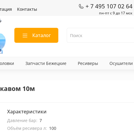
+ 7 495 107 02 64
тация
Контакты
пн-пт с 9 до 17 мск
Каталог
оловки
Запчасти Бежецкие
Ресиверы
Осушители
укавом 10м
Характеристики
Давление бар:
7
Объём ресивера л:
100