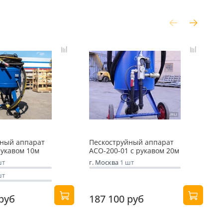
йный аппарат
Пескоструйный аппарат
П
рукавом 10м
АСО-200-01 с рукавом 20м
А
шт
г. Москва
1 шт
г
шт
 руб
187 100 руб
1