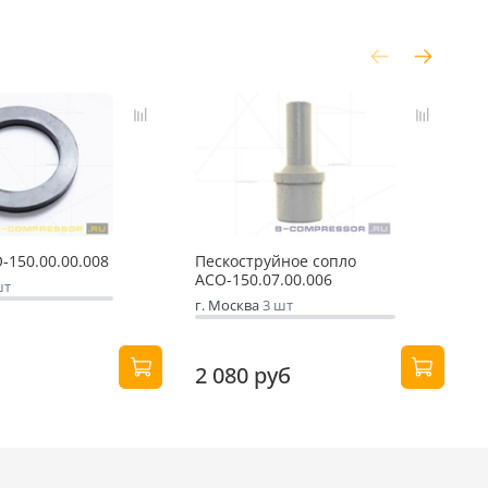
-150.00.00.008
Пескоструйное сопло
К
АСО-150.07.00.006
шт
г
г. Москва
3 шт
2 080 руб