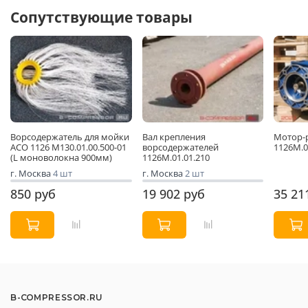
Сопутствующие товары
Ворсодержатель для мойки
Вал крепления
Мотор-
АСО 1126 М130.01.00.500-01
ворсодержателей
1126М.0
(L моноволокна 900мм)
1126М.01.01.210
г. Москва
4 шт
г. Москва
2 шт
850 руб
19 902 руб
35 21
B-COMPRESSOR.RU