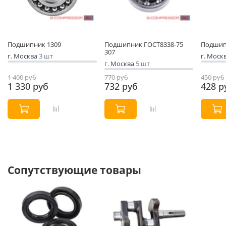
Подшипник 1309
Подшипник ГОСТ8338-75
Подшип
307
г. Москва
3 шт
г. Моск
г. Москва
5 шт
1 400 руб
770 руб
450 руб
1 330 руб
732 руб
428 р
Сопутствующие товары