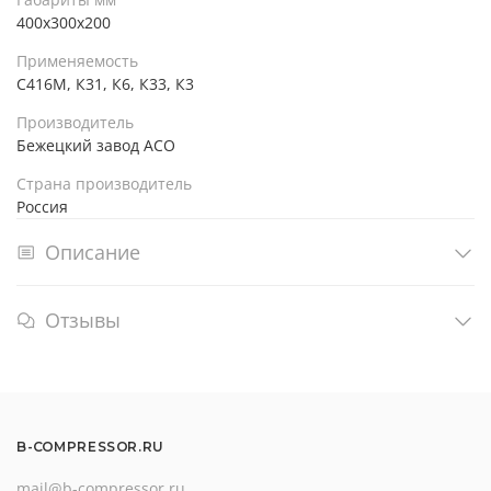
400х300х200
Применяемость
С416М, К31, К6, К33, К3
Производитель
Бежецкий завод АСО
Страна производитель
Россия
Описание
Отзывы
B-COMPRESSOR.RU
mail@b-compressor.ru