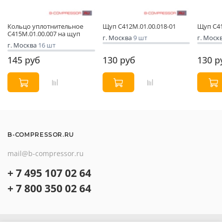
Кольцо уплотнительное
Щуп С412М.01.00.018-01
Щуп С41
С415М.01.00.007 на щуп
г. Москва
9 шт
г. Моск
г. Москва
16 шт
145 руб
130 руб
130 р
B-COMPRESSOR.RU
mail@b-compressor.ru
+ 7 495 107 02 64
+ 7 800 350 02 64