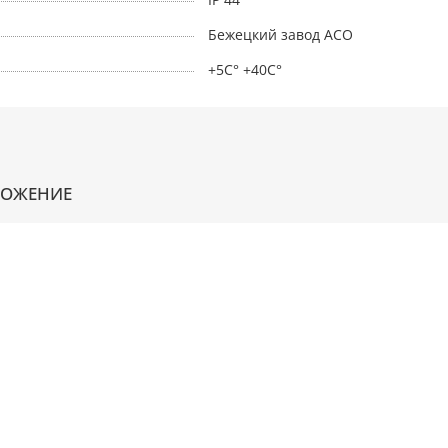
Бежецкий завод АСО
+5С° +40С°
ЛОЖЕНИЕ