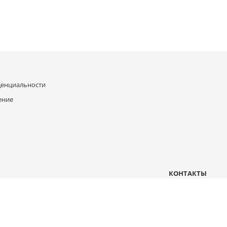
денциальности
ение
КОНТАКТЫ
Москва, 2-й проезд Перова поля, д 5
mail@b-compressor.ru