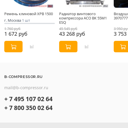
Ремень клиновой XPB 1500
Радиатор винтового
Воздуш
компрессора АСО ВК 55М1
3970777
г. Москва
1 шт
ESQ
1 760 руб
45 545 руб
3 950 р
1 672 руб
43 268 руб
3 753
B-COMPRESSOR.RU
mail@b-compressor.ru
+ 7 495 107 02 64
+ 7 800 350 02 64