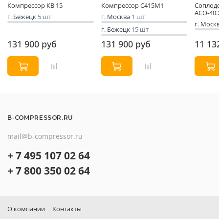
Компрессор КВ 15
Компрессор С415М1
Соплод
АСО-40Э
г. Бежецк
5 шт
г. Москва
1 шт
г. Моск
г. Бежецк
15 шт
131 900 руб
131 900 руб
11 13
B-COMPRESSOR.RU
mail@b-compressor.ru
+ 7 495 107 02 64
+ 7 800 350 02 64
О компании
Контакты