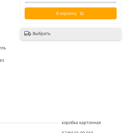
В корзину
Выбрать
ель
ез
коробка картонная
К24М.01.00.010