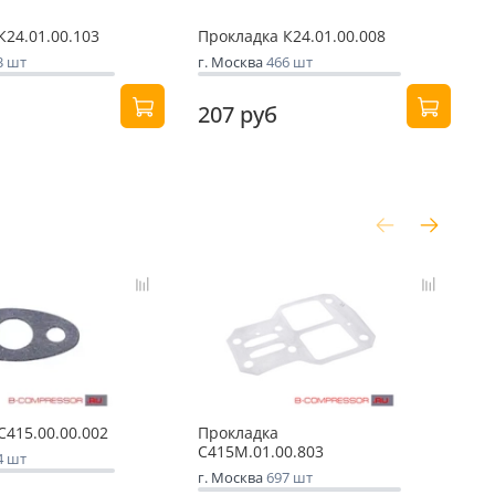
К24.01.00.103
Прокладка К24.01.00.008
3 шт
г. Москва
466 шт
207 руб
С415.00.00.002
Прокладка
П
С415М.01.00.803
С
4 шт
г. Москва
697 шт
г