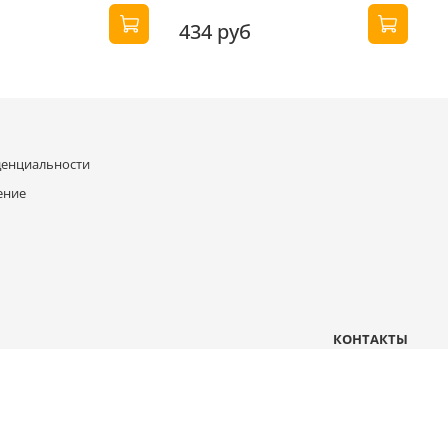
434 руб
денциальности
ение
КОНТАКТЫ
Москва, 2-й проезд Перова поля, д 5
mail@b-compressor.ru